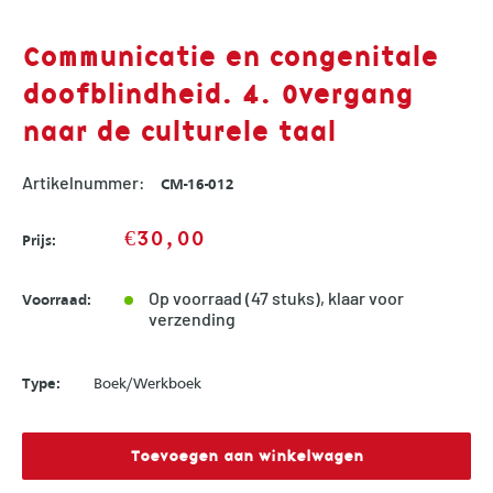
Communicatie en congenitale
doofblindheid. 4. Overgang
naar de culturele taal
Artikelnummer:
CM-16-012
Sale
€30,00
Prijs:
price
Op voorraad (47 stuks), klaar voor
Voorraad:
verzending
Type:
Boek/Werkboek
Toevoegen aan winkelwagen