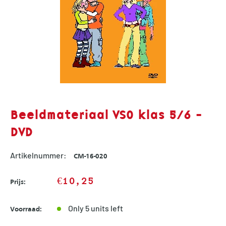
Beeldmateriaal VSO klas 5/6 -
DVD
Artikelnummer:
CM-16-020
Sale
€10,25
Prijs:
price
Only 5 units left
Voorraad: