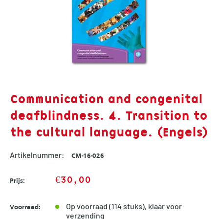
Communication and congenital
deafblindness. 4. Transition to
the cultural language. (Engels)
Artikelnummer:
CM-16-026
Sale
€30,00
Prijs:
price
Op voorraad (114 stuks), klaar voor
Voorraad:
verzending