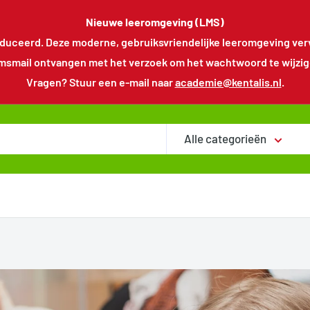
Nieuwe leeromgeving (LMS)
uceerd. Deze moderne, gebruiksvriendelijke leeromgeving verv
smail ontvangen met het verzoek om het wachtwoord te wijzigen.
Vragen? Stuur een e-mail naar
academie@kentalis.nl
.
Alle categorieën