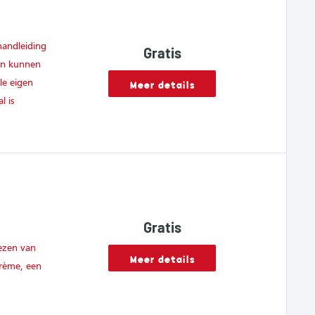
handleiding
Gratis
len kunnen
Meer details
le eigen
l is
Gratis
ezen van
Meer details
rème, een