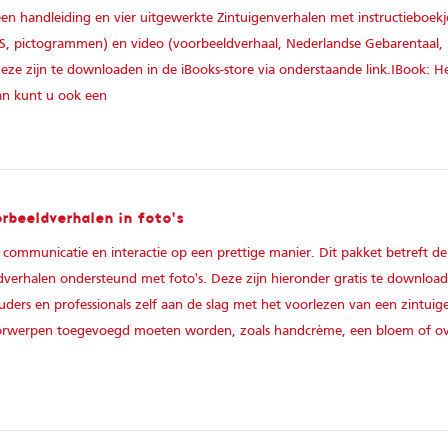
en handleiding en vier uitgewerkte Zintuigenverhalen met instructieboekje
S, pictogrammen) en video (voorbeeldverhaal, Nederlandse Gebarentaal,
ze zijn te downloaden in de iBooks-store via onderstaande link.IBook: H
an kunt u ook een
rbeeldverhalen in foto's
 communicatie en interactie op een prettige manier. Dit pakket betreft de
dverhalen ondersteund met foto's. Deze zijn hieronder gratis te downloa
ers en professionals zelf aan de slag met het voorlezen van een zintuig
oorwerpen toegevoegd moeten worden, zoals handcrème, een bloem of o