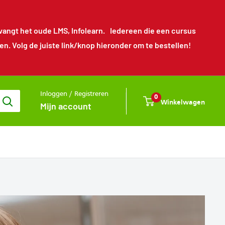
angt het oude LMS, Infolearn. Iedereen die een cursus
 Volg de juiste link/knop hieronder om te bestellen!
Inloggen / Registreren
0
Winkelwagen
Mijn account