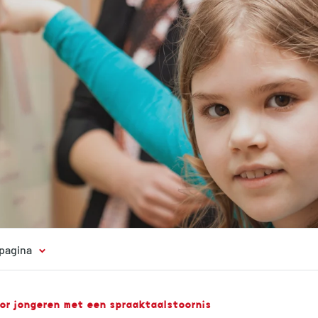
 pagina
oor jongeren met een spraaktaalstoornis