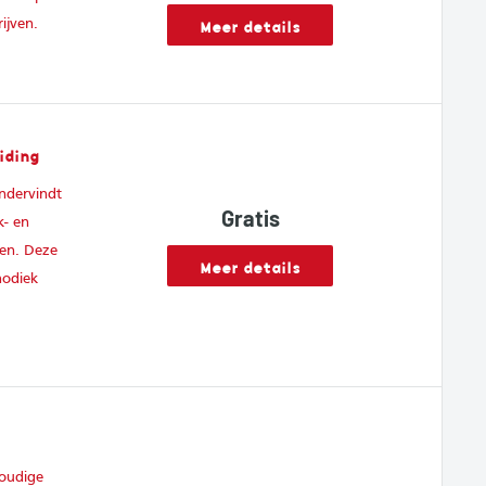
Meer details
ijven.
iding
ndervindt
Gratis
k- en
ken. Deze
Meer details
hodiek
voudige