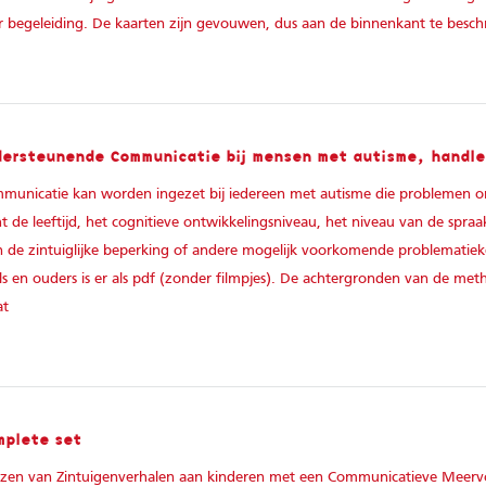
 begeleiding. De kaarten zijn gevouwen, dus aan de binnenkant te beschr
ersteunende Communicatie bij mensen met autisme, handle
unicatie kan worden ingezet bij iedereen met autisme die problemen o
 de leeftijd, het cognitieve ontwikkelingsniveau, het niveau van de spraa
an de zintuiglijke beperking of andere mogelijk voorkomende problematie
ls en ouders is er als pdf (zonder filmpjes). De achtergronden van de met
at
mplete set
lezen van Zintuigenverhalen aan kinderen met een Communicatieve Meer