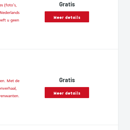
Gratis
s (foto’s,
 Nederlands
Meer details
eeft u geen
Gratis
den. Met de
enverhaal,
Meer details
venwanten.