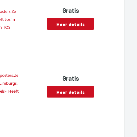
Gratis
osters.Ze
ft Jos 'n
Meer details
'n TOS
posters.Ze
Gratis
 Limburgs.
Meer details
els• Heeft