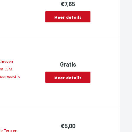
Sale
€7,65
price
Meer details
chreven
Gratis
erm ESM
Meer details
aarnaast is
Sale
€5,00
price
de Terp en