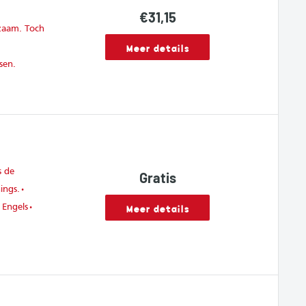
Sale
€31,15
price
zaam. Toch
Meer details
sen.
s de
Gratis
nings.•
Meer details
- Engels•